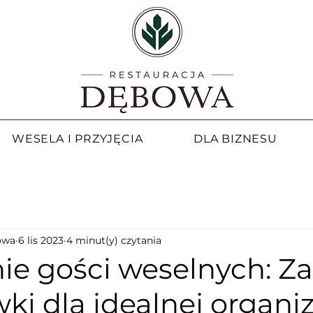
WESELA I PRZYJĘCIA
DLA BIZNESU
owa
6 lis 2023
4 minut(y) czytania
ie gości weselnych: Za
i dla idealnej organiz