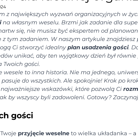
024
ym z największych wyzwań organizacyjnych w życi
i
 na własnym weselu. Brzmi jak zadanie dla supe
artw się, nie musisz być ekspertem od planowani
e z tym zadaniem. W naszym artykule znajdziesz 
ogą Ci stworzyć idealny 
plan usadzenia gości
. D
łędów unikać, aby ten wyjątkowy dzień był równie
la Twoich gości.
e wesele to inna historia. Nie ma jednego, uniwer
 pasuje do wszystkich. Ale spokojnie! Krok po kro
 najważniejsze wskazówki, które pozwolą Ci 
rozmi
 tak by wszyscy byli zadowoleni. Gotowy? Zaczyna
ch gości
 Twoje 
przyjęcie weselne
 to wielka układanka – a 