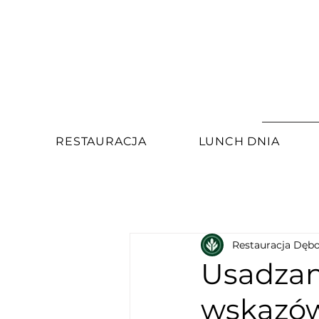
RESTAURACJA
LUNCH DNIA
Restauracja Dęb
Usadzan
wskazówk