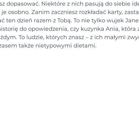
sz dopasować. Niektóre z nich pasują do siebie idea
ć je osobno. Zanim zaczniesz rozkładać karty, zasta
ć ten dzień razem z Tobą. To nie tylko wujek Janek
storię do opowiedzenia, czy kuzynka Ania, która 
żdym. To ludzie, których znasz – z ich małymi zwy
czasem także nietypowymi dietami.