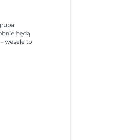
grupa 
dobnie będą 
– wesele to 