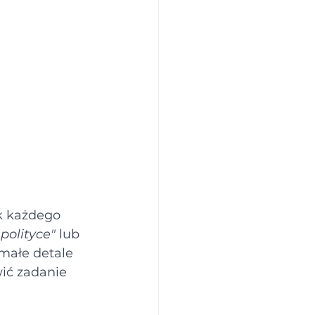
ok każdego 
polityce"
 lub 
 małe detale 
ić zadanie 