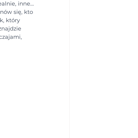
lnie, inne... 
nów się, kto 
, który 
znajdzie 
czajami, 