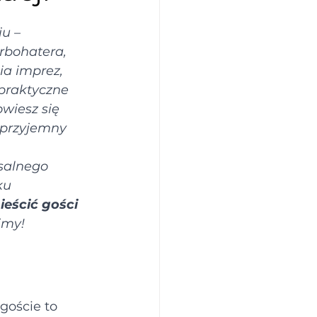
u – 
rbohatera, 
a imprez, 
praktyczne 
owiesz się 
 przyjemny 
salnego 
ku 
eścić gości 
jmy!
goście to 