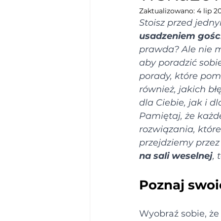
Zaktualizowano:
4 lip 2
Stoisz przed jedn
usadzeniem gośc
prawda? Ale nie m
aby poradzić sobi
porady, które pom
również, jakich b
dla Ciebie, jak i d
Pamiętaj, że każd
rozwiązania, które
przejdziemy przez
na sali weselnej
,
Poznaj swoi
Wyobraź sobie, że