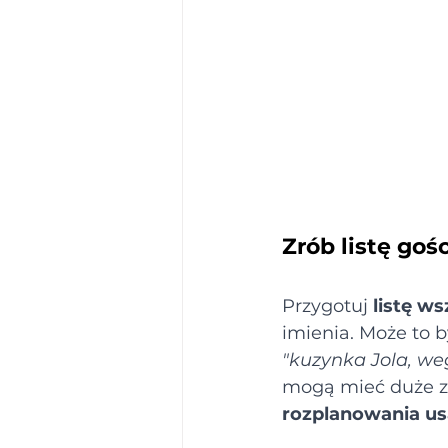
Zrób listę go
Przygotuj 
listę w
imienia. Może to b
"kuzynka Jola, weg
mogą mieć duże zn
rozplanowania us