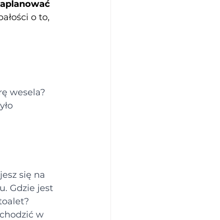
zaplanować 
ałości o to, 
ę wesela? 
yło 
esz się na 
. Gdzie jest 
toalet? 
wchodzić w 