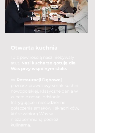
Otwarta kuchnia
To z pewnością nasz niebywały
atut.
Nasi kucharze gotują dla
Was przy wspólnym stole.
W
Restauracji Dębowej
poznasz prawdziwy smak kuchni
nowopolskiej. Klasyczne dania w
zupełnie nowej odsłonie.
Intrygujące i niecodzienne
połączenia smaków i składników,
które zabiorą Was w
niezapomnianą podróż
kulinarną.