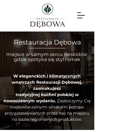
Restauracja Dębowa
miejsce w samym sercu Beskidów
gdzie spotyka się styl i smak
W eleganckich i klimatycznych
wnętrzach Restauracji Dębowej,
zasmakujesz
tradycyjnej kuchni polskiej w
nowoczesnym wydaniu.
Zaskoczymy Cię
niepowtarzalnymi smakami potraw
przygotowywanych przez nas na miejscu
na bazie regionalnych produktów.