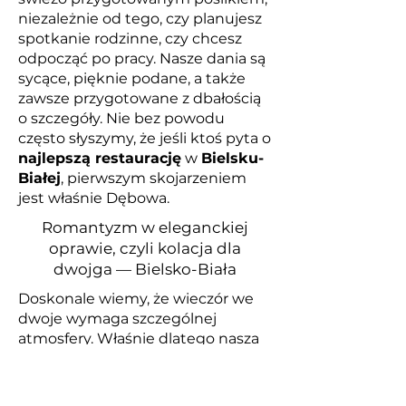
niezależnie od tego, czy planujesz
spotkanie rodzinne, czy chcesz
odpocząć po pracy. Nasze dania są
sycące, pięknie podane, a także
zawsze przygotowane z dbałością
o szczegóły. Nie bez powodu
często słyszymy, że jeśli ktoś pyta o
najlepszą restaurację
w
Bielsku-
Białej
, pierwszym skojarzeniem
jest właśnie Dębowa.
Romantyzm w eleganckiej
oprawie, czyli kolacja dla
dwojga — Bielsko-Biała
Doskonale wiemy, że wieczór we
dwoje wymaga szczególnej
atmosfery. Właśnie dlatego nasza
restauracja to idealny wybór, gdy
planujesz
kolację dla dwojga
.
Blask świec, starannie dobrane