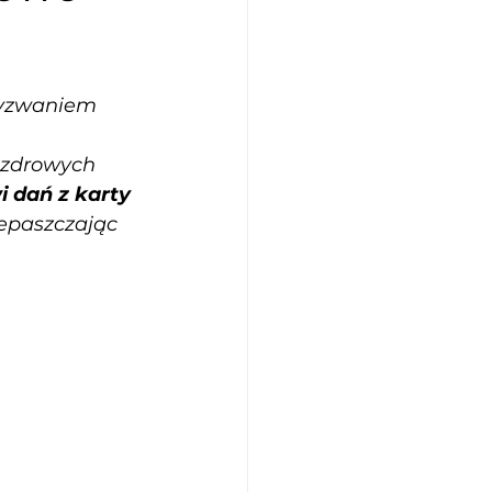
yzwaniem 
 zdrowych 
dań z karty 
zepaszczając 