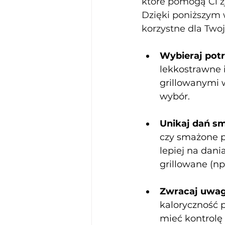
które pomogą Ci zj
Dzięki poniższym 
korzystne dla Twoj
Wybieraj pot
lekkostrawne i
grillowanymi w
wybór.
Unikaj dań s
czy smażone pr
lepiej na dani
grillowane (np.
Zwracaj uwagę
kaloryczność 
mieć kontrolę 