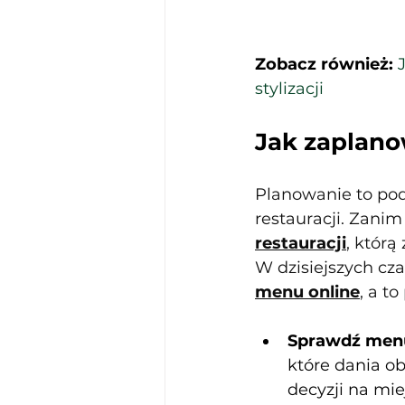
Zobacz również: 
stylizacji
Jak zaplano
Planowanie to pods
restauracji. Zanim
restauracji
, którą
W dzisiejszych cz
menu online
, a t
Sprawdź menu 
które dania o
decyzji na mie