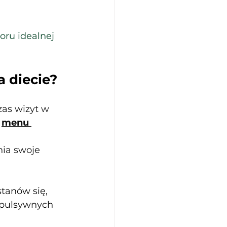
oru idealnej 
a diecie?
zas wizyt w 
 
menu 
ia swoje 
stanów się, 
mpulsywnych 