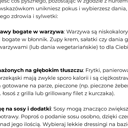
eść coś pysznego, pozostając w zgodzie z nurtem T
wskazówkom unikniesz pokus i wybierzesz dania, 
ego zdrowia i sylwetki:
rawy bogate w warzywa
: Warzywa są niskokalory
 bogate w błonnik. Zupy krem, sałatki czy dania 
arzywami (lub dania wegetariańskie) to dla Ciebi
mażonych na głębokim tłuszczu
: Frytki, paniero
zekąski mają zwykle sporo kalorii i są ciężkostr
a gotowane na parze, pieczone (np. pieczone żeber
 łosoś z grilla lub grillowany filet z kurczaka).
 na sosy i dodatki
: Sosy mogą znacząco zwiększ
potrawy. Poproś o podanie sosu osobno, dzięki cz
nad jego ilością. Wybieraj lekkie dressingi na bazi