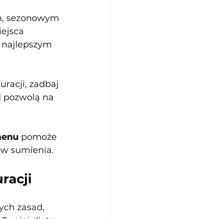
im, sezonowym 
ejsca 
 najlepszym 
uracji, zadbaj 
d pozwolą na 
menu
 pomoże 
ów sumienia.
racji
ych zasad, 