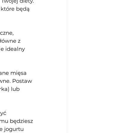
wojej diety. 
które będą 
czne, 
główne z 
e idealny 
wane mięsa 
awne. Postaw 
ka) lub 
yć 
emu będziesz 
e jogurtu 