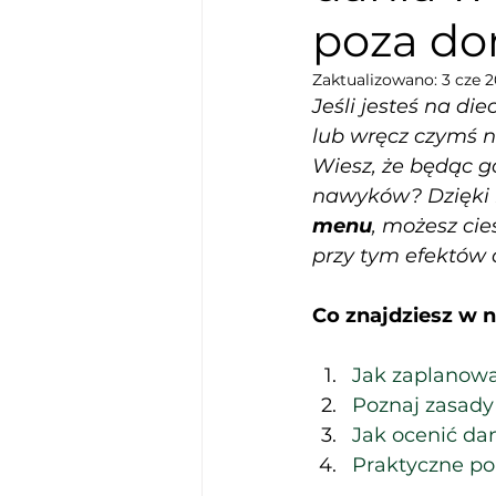
poza d
Zaktualizowano:
3 cze 
Jeśli jesteś na diec
lub wręcz czymś n
Wiesz, że będąc g
nawyków? Dzięki 
menu
, możesz cie
przy tym efektów d
Co znajdziesz w 
Jak zaplanowa
Poznaj zasady
Jak ocenić da
Praktyczne por