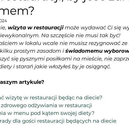
omem?
2024
ie, 
wizyta w restauracji
 może wydawać Ci się w
iewykonalnym. Na szczęście nie musi tak być! 
ościem w lokalu wcale nie musisz rezygnować ze
kilku prostym zasadom i 
świadomemu wyborowi 
szyć się pysznymi posiłkami na mieście, nie zapr
iety i starań jakie włożyłeś by je osiągnąć.
naszym artykule?
ć wizytę w restauracji będąc na diecie?
 zdrowego odżywiania w restauracji
nia w menu pod kątem swojej diety?
ady dla gości restauracji będących na diecie