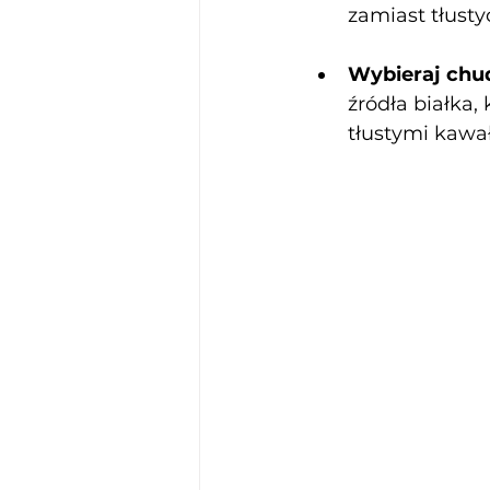
zamiast tłust
Wybieraj chud
źródła białka,
tłustymi kawa