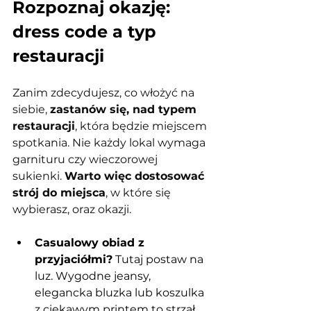
Rozpoznaj okazję: 
dress code a typ 
restauracji
Zanim zdecydujesz, co włożyć na 
siebie, 
zastanów się, nad typem 
restauracji
, która będzie miejscem 
spotkania. Nie każdy lokal wymaga 
garnituru czy wieczorowej 
sukienki. 
Warto więc dostosować 
strój do miejsca
, w które się 
wybierasz, oraz okazji.
Casualowy obiad z 
przyjaciółmi?
 Tutaj postaw na 
luz. Wygodne jeansy, 
elegancka bluzka lub koszulka 
z ciekawym printem to strzał 