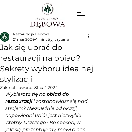
Restauracja Dębowa
21 mar 2024
4 minut(y) czytania
Jak się ubrać do
restauracji na obiad?
Sekrety wyboru idealnej
stylizacji
Zaktualizowano:
31 paź 2024
Wybierasz się na 
obiad do 
restauracji
 i zastanawiasz się nad 
strojem? Niezależnie od okazji, 
odpowiedni ubiór jest niezwykle 
istotny. 
Dlaczego? Bo sposób, w 
jaki się prezentujemy, mówi o nas 