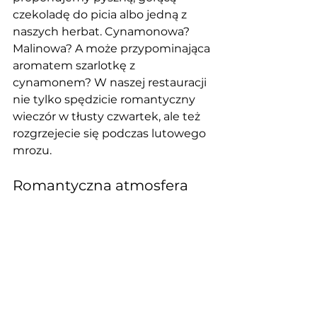
czekoladę do picia albo jedną z 
naszych herbat. Cynamonowa? 
Malinowa? A może przypominająca 
aromatem szarlotkę z 
cynamonem? W naszej restauracji 
nie tylko spędzicie romantyczny 
wieczór w tłusty czwartek, ale też 
rozgrzejecie się podczas lutowego 
mrozu.
Romantyczna atmosfera 
podczas kolacji w 
Restauracji Dębowej
Wiemy, że zdecydowana 
większość zakochanych par 
wyczekuje w lutym przede 
wszystkim walentynek. Tłusty 