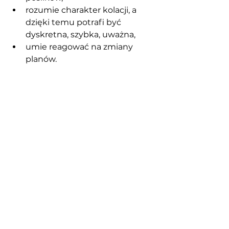
rozumie charakter kolacji, a 
dzięki temu potrafi być 
dyskretna, szybka, uważna,
umie reagować na zmiany 
planów.
Elastyczność w ustalaniu menu, 
godzin, dekoracji, przebiegu 
wieczoru – to też przydatne cechy, 
oszczędzające stresu 
organizatorom.
Polecana, dobra restauracja 
na spotkania biznesowe
Szukasz lokalu, który spełnia 
wszystkie powyższe kryteria? 
Zależy Ci na organizacji 